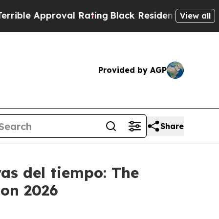
le Approval Rating
Black Residents Warned of Abu
View all
Provided by AGP
Share
as del tiempo: The
don 2026