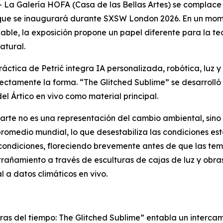
 Galería HOFA (Casa de las Bellas Artes) se complace 
ć que se inaugurará durante SXSW London 2026. En un mo
able, la exposición propone un papel diferente para la tec
atural.
ctica de Petrić integra IA personalizada, robótica, luz 
ectamente la forma. “
The Glitched Sublime
” se desarrolló
el Ártico en vivo como material principal.
arte no es una representación del cambio ambiental, sino un 
romedio mundial, lo que desestabiliza las condiciones es
condiciones, floreciendo brevemente antes de que las tem
trañamiento a través de esculturas de cajas de luz y obr
 a datos climáticos en vivo.
ras del tiempo: The Glitched Sublime”
entabla un intercamb