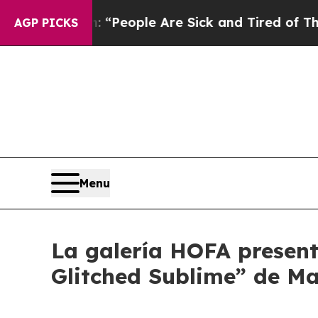
higan Win: “People Are Sick and Tired of This Pol
AGP PICKS
Menu
La galería HOFA present
Glitched Sublime” de M