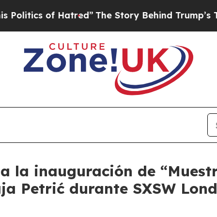
itics of Hatred”
The Story Behind Trump’s Terrib
a la inauguración de “Muestr
aja Petrić durante SXSW Lon