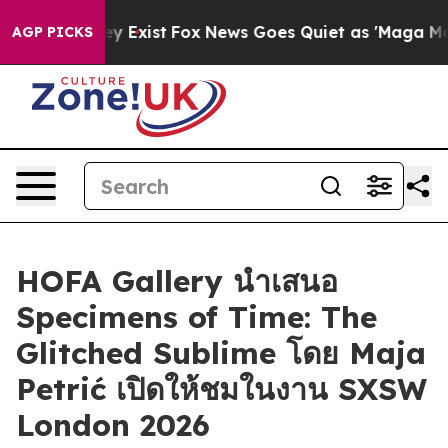
 Proof They Exist
Fox News Goes Quiet as 'Maga Media 
AGP PICKS
HOFA Gallery นำเสนอ
Specimens of Time: The
Glitched Sublime โดย Maja
Petrić เปิดให้ชมในงาน SXSW
London 2026