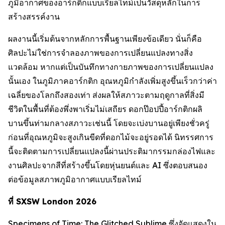
ภูมิอากาศของอาร์กติกแบบเรียลไทม์เป็นวัสดุหลักในการ
สร้างสรรค์งาน
ผลงานนี้เริ่มต้นจากหลักการพื้นฐานเพียงข้อเดียว นั่นก็คือ
ศิลปะไม่ใช่การจำลองภาพของการเปลี่ยนแปลงทางสิ่ง
แวดล้อม หากแต่เป็นบันทึกทางกายภาพของการเปลี่ยนแปลง
นั้นเอง ในภูมิภาคอาร์กติก อุณหภูมิกำลังเพิ่มสูงขึ้นเร็วกว่าค่า
เฉลี่ยของโลกถึงสองเท่า ส่งผลให้สภาวะตามฤดูกาลที่สิ่งมี
ชีวิตในพื้นที่ต้องพึ่งพาเริ่มไม่เสถียร ดอกป๊อปปี้อาร์กติกผลิ
บานขึ้นท่ามกลางสภาวะเช่นนี้ โดยจะเบ่งบานอยู่เพียงชั่วครู่
ก่อนที่อุณหภูมิจะสูงเกินขีดที่ดอกไม้จะอยู่รอดได้ นิทรรศการ
นี้จะติดตามการเปลี่ยนแปลงนี้ผ่านประติมากรรมกล่องไฟและ
งานศิลปะจากสีที่สร้างขึ้นโดยหุ่นยนต์และ AI ซึ่งตอบสนอง
ต่อข้อมูลสภาพภูมิอากาศแบบเรียลไทม์
ที่ SXSW London 2026
Specimens of Time: The Glitched Sublime
ซึ่งจัดแสดงใน