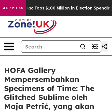
sed her
Aipac Tops $100 Million in Election Spending f
AGP PICKS
HOFA Gallery
Mempersembahkan
Specimens of Time: The
Glitched Sublime oleh
Maja Petrić, yang akan